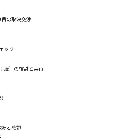
事費の取決交渉
ェック
手法）の検討と実行
出）
依頼と確認
認