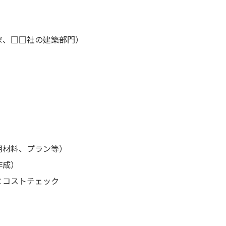
家、□□社の建築部門）
用材料、プラン等）
作成）
とコストチェック