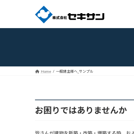
コ
ナ
ン
ビ
テ
ゲ
ン
ー
ツ
シ
へ
ョ
ス
ン
キ
に
ッ
移
プ
動
Home
一般建主様へ_サンプル
お困りではありませんか
皆さんが建物を新築・改築・増築する時、お