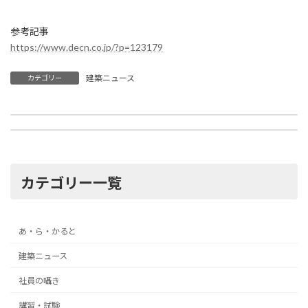
参考記事
https://www.decn.co.jp/?p=123179
建築ニュース
カテゴリー
技能者の処遇改善にＣＣＵＳ活用検討
建築確認などで“認め印”廃止へ
2021年12月7日
2021年12月7日
カテゴリー一覧
あ・ら・かると
建築ニュース
社員の囁き
講習・試験