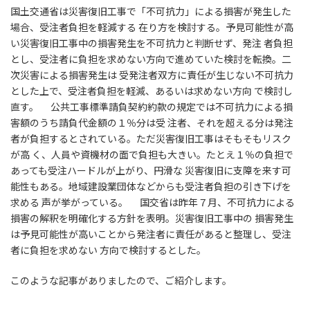
:
国土交通省は災害復旧工事で「不可抗力」による損害が発生した
場合、受注者負担を軽減する 在り方を検討する。予見可能性が高
い災害復旧工事中の損害発生を不可抗力と判断せず、発注 者負担
とし、受注者に負担を求めない方向で進めていた検討を転換。二
次災害による損害発生は 受発注者双方に責任が生じない不可抗力
とした上で、受注者負担を軽減、あるいは求めない方向 で検討し
直す。 公共工事標準請負契約約款の規定では不可抗力による損
害額のうち請負代金額の１％分は受 注者、それを超える分は発注
者が負担するとされている。ただ災害復旧工事はそもそもリスク
が高 く、人員や資機材の面で負担も大きい。たとえ１％の負担で
あっても受注ハードルが上がり、円滑な 災害復旧に支障を来す可
能性もある。地域建設業団体などからも受注者負担の引き下げを
求める 声が挙がっている。 国交省は昨年７月、不可抗力による
損害の解釈を明確化する方針を表明。災害復旧工事中の 損害発生
は予見可能性が高いことから発注者に責任があると整理し、受注
者に負担を求めない 方向で検討するとした。
このような記事がありましたので、ご紹介します。