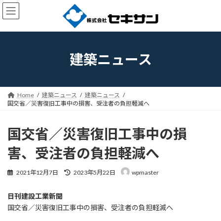
コ
ナ
ン
ビ
テ
ゲ
ン
ー
ツ
シ
へ
ョ
建築ニュース
ス
ン
キ
に
ッ
移
プ
動
Home
建築ニュース
建築ニュース
国交省／災害復旧工事中の損害、受注者の負担軽減へ
国交省／災害復旧工事中の損
害、受注者の負担軽減へ
最
2021年12月7日
2023年5月22日
wpmaster
終
更
日刊建設工業新聞
新
日
国交省／災害復旧工事中の損害、受注者の負担軽減へ
時