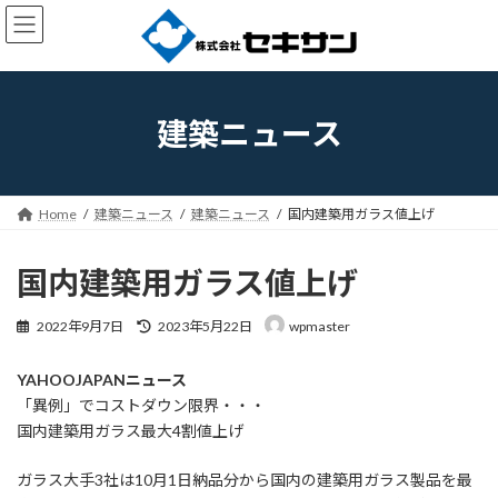
コ
ナ
ン
ビ
テ
ゲ
ン
ー
ツ
シ
へ
ョ
建築ニュース
ス
ン
キ
に
ッ
移
プ
動
Home
建築ニュース
建築ニュース
国内建築用ガラス値上げ
国内建築用ガラス値上げ
最
2022年9月7日
2023年5月22日
wpmaster
終
更
YAHOOJAPANニュース
新
日
「異例」でコストダウン限界・・・
時
国内建築用ガラス最大4割値上げ
:
ガラス大手3社は10月1日納品分から国内の建築用ガラス製品を最