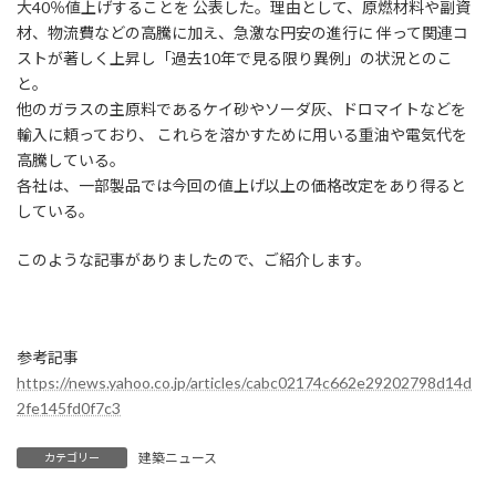
大40％値上げすることを 公表した。理由として、原燃材料や副資
材、物流費などの高騰に加え、急激な円安の進行に 伴って関連コ
ストが著しく上昇し「過去10年で見る限り異例」の状況とのこ
と。
他のガラスの主原料であるケイ砂やソーダ灰、ドロマイトなどを
輸入に頼っており、 これらを溶かすために用いる重油や電気代を
高騰している。
各社は、一部製品では今回の値上げ以上の価格改定をあり得ると
している。
このような記事がありましたので、ご紹介します。
参考記事
https://news.yahoo.co.jp/articles/cabc02174c662e29202798d14d
2fe145fd0f7c3
建築ニュース
カテゴリー
100％リサイクルするコンクリートを開発