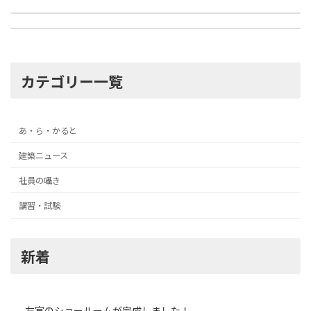
「南三陸311メモリアル」詳細発表
2022年8月23日
2022年9月7日
カテゴリー一覧
あ・ら・かると
建築ニュース
社員の囁き
講習・試験
新着
左官のショールームが完成しました！