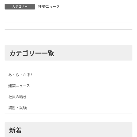
建築ニュース
カテゴリー
建築集団が手がけた、「新しい交番のスタイル」
国交省ら入札契約実施状況調査に着手
2021年12月7日
2021年12月7日
カテゴリー一覧
あ・ら・かると
建築ニュース
社員の囁き
講習・試験
新着