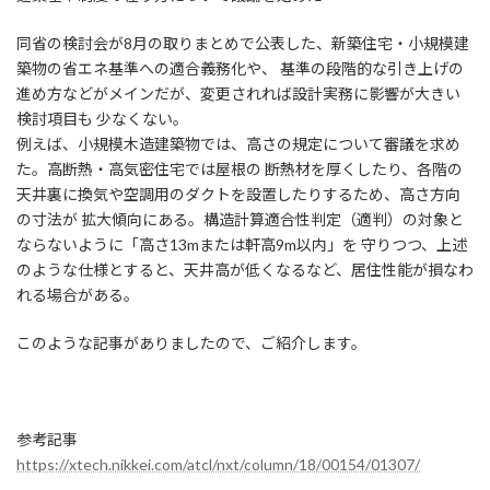
:
同省の検討会が8月の取りまとめで公表した、新築住宅・小規模建
築物の省エネ基準への適合義務化や、 基準の段階的な引き上げの
進め方などがメインだが、変更されれば設計実務に影響が大きい
検討項目も 少なくない。
例えば、小規模木造建築物では、高さの規定について審議を求め
た。高断熱・高気密住宅では屋根の 断熱材を厚くしたり、各階の
天井裏に換気や空調用のダクトを設置したりするため、高さ方向
の寸法が 拡大傾向にある。構造計算適合性判定（適判）の対象と
ならないように「高さ13mまたは軒高9m以内」を 守りつつ、上述
のような仕様とすると、天井高が低くなるなど、居住性能が損なわ
れる場合がある。
このような記事がありましたので、ご紹介します。
参考記事
https://xtech.nikkei.com/atcl/nxt/column/18/00154/01307/