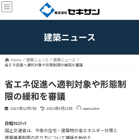
コ
ナ
ン
ビ
テ
ゲ
ン
ー
ツ
シ
へ
ョ
建築ニュース
ス
ン
キ
に
ッ
移
プ
動
Home
建築ニュース
建築ニュース
省エネ促進へ適判対象や形態制限の緩和を審議
省エネ促進へ適判対象や形態制
限の緩和を審議
最
2021年12月7日
2023年5月22日
wpmaster
終
更
日軽ｸﾛｽﾃｯｸ
新
日
国土交通省は、今後の住宅・建築物の省エネルギー対策と
時
建築基準制度の在り方について議論を始めた